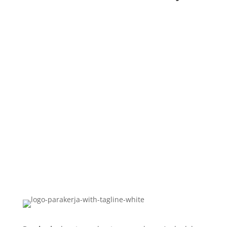
Telepon/WhatsApp
+62 8129 2745 727
Alamat Kami
Sampoerna Strategic Square, North Tower Lt. 11, Jl.
Jenderal Sudirman No.45, Karet Semanggi, Setiabudi
Jakarta Selatan 12930
E-Mail
hello@parakerja.com