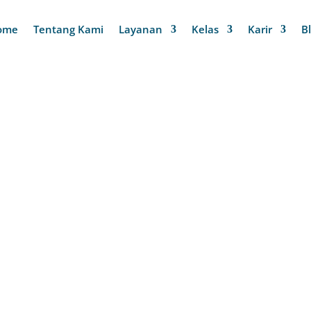
ome
Tentang Kami
Layanan
Kelas
Karir
B