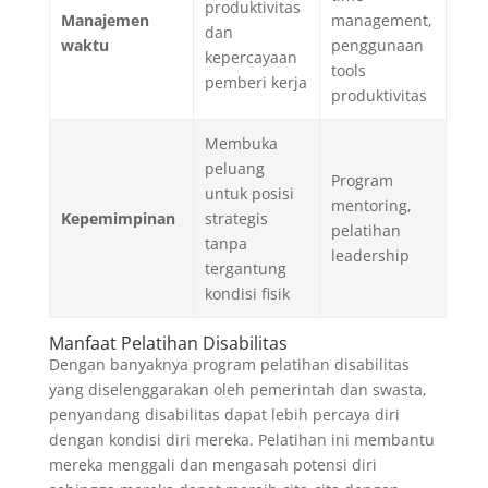
produktivitas
Manajemen
management,
dan
waktu
penggunaan
kepercayaan
tools
pemberi kerja
produktivitas
Membuka
peluang
Program
untuk posisi
mentoring,
Kepemimpinan
strategis
pelatihan
tanpa
leadership
tergantung
kondisi fisik
Manfaat Pelatihan Disabilitas
Dengan banyaknya program pelatihan disabilitas
yang diselenggarakan oleh pemerintah dan swasta,
penyandang disabilitas dapat lebih percaya diri
dengan kondisi diri mereka. Pelatihan ini membantu
mereka menggali dan mengasah potensi diri