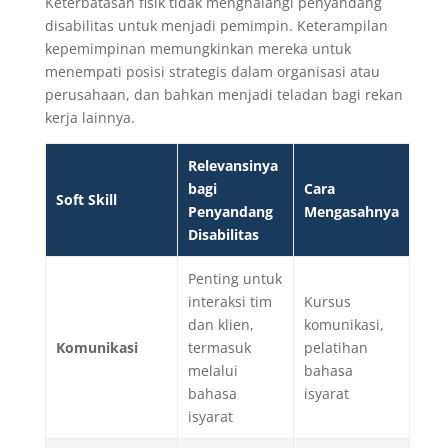
Keterbatasan fisik tidak menghalangi penyandang
disabilitas untuk menjadi pemimpin. Keterampilan
kepemimpinan memungkinkan mereka untuk
menempati posisi strategis dalam organisasi atau
perusahaan, dan bahkan menjadi teladan bagi rekan
kerja lainnya.
Relevansinya
bagi
Cara
Soft Skill
Penyandang
Mengasahnya
Disabilitas
Penting untuk
interaksi tim
Kursus
dan klien,
komunikasi,
Komunikasi
termasuk
pelatihan
melalui
bahasa
bahasa
isyarat
isyarat