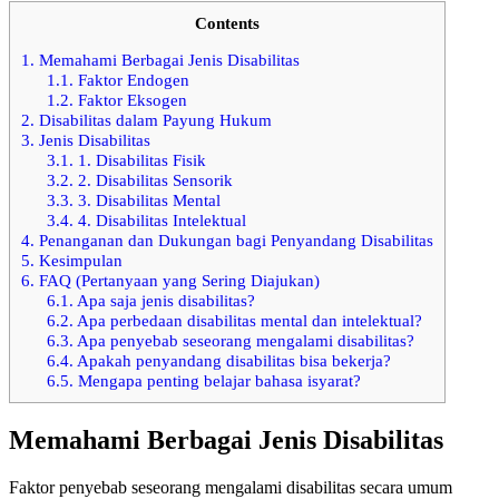
Contents
1.
Memahami Berbagai Jenis Disabilitas
1.1.
Faktor Endogen
1.2.
Faktor Eksogen
2.
Disabilitas dalam Payung Hukum
3.
Jenis Disabilitas
3.1.
1. Disabilitas Fisik
3.2.
2. Disabilitas Sensorik
3.3.
3. Disabilitas Mental
3.4.
4. Disabilitas Intelektual
4.
Penanganan dan Dukungan bagi Penyandang Disabilitas
5.
Kesimpulan
6.
FAQ (Pertanyaan yang Sering Diajukan)
6.1.
Apa saja jenis disabilitas?
6.2.
Apa perbedaan disabilitas mental dan intelektual?
6.3.
Apa penyebab seseorang mengalami disabilitas?
6.4.
Apakah penyandang disabilitas bisa bekerja?
6.5.
Mengapa penting belajar bahasa isyarat?
Memahami Berbagai Jenis Disabilitas
Faktor penyebab seseorang mengalami disabilitas secara umum