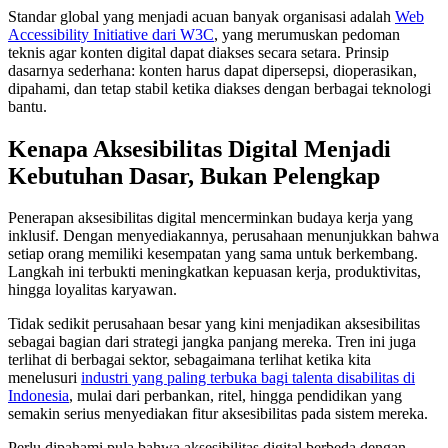
Standar global yang menjadi acuan banyak organisasi adalah
Web
Accessibility Initiative dari W3C
, yang merumuskan pedoman
teknis agar konten digital dapat diakses secara setara. Prinsip
dasarnya sederhana: konten harus dapat dipersepsi, dioperasikan,
dipahami, dan tetap stabil ketika diakses dengan berbagai teknologi
bantu.
Kenapa Aksesibilitas Digital Menjadi
Kebutuhan Dasar, Bukan Pelengkap
Penerapan aksesibilitas digital mencerminkan budaya kerja yang
inklusif. Dengan menyediakannya, perusahaan menunjukkan bahwa
setiap orang memiliki kesempatan yang sama untuk berkembang.
Langkah ini terbukti meningkatkan kepuasan kerja, produktivitas,
hingga loyalitas karyawan.
Tidak sedikit perusahaan besar yang kini menjadikan aksesibilitas
sebagai bagian dari strategi jangka panjang mereka. Tren ini juga
terlihat di berbagai sektor, sebagaimana terlihat ketika kita
menelusuri
industri yang paling terbuka bagi talenta disabilitas di
Indonesia
, mulai dari perbankan, ritel, hingga pendidikan yang
semakin serius menyediakan fitur aksesibilitas pada sistem mereka.
Perlu dipahami pula bahwa aksesibilitas digital berbeda dengan