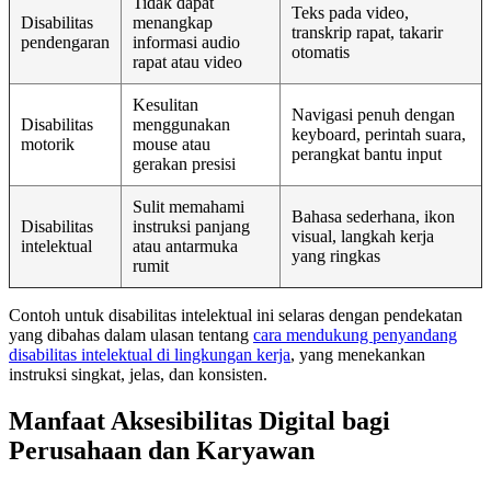
Tidak dapat
Teks pada video,
Disabilitas
menangkap
transkrip rapat, takarir
pendengaran
informasi audio
otomatis
rapat atau video
Kesulitan
Navigasi penuh dengan
Disabilitas
menggunakan
keyboard, perintah suara,
motorik
mouse atau
perangkat bantu input
gerakan presisi
Sulit memahami
Bahasa sederhana, ikon
Disabilitas
instruksi panjang
visual, langkah kerja
intelektual
atau antarmuka
yang ringkas
rumit
Contoh untuk disabilitas intelektual ini selaras dengan pendekatan
yang dibahas dalam ulasan tentang
cara mendukung penyandang
disabilitas intelektual di lingkungan kerja
, yang menekankan
instruksi singkat, jelas, dan konsisten.
Manfaat Aksesibilitas Digital bagi
Perusahaan dan Karyawan