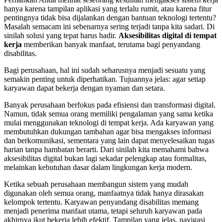
hanya karena tampilan aplikasi yang terlalu rumit, atau karena fitur
pentingnya tidak bisa dijalankan dengan bantuan teknologi tertentu?
Masalah semacam ini sebenarnya sering terjadi tanpa kita sadari. Di
sinilah solusi yang tepat harus hadir.
Aksesibilitas digital di tempat
kerja
memberikan banyak manfaat, terutama bagi penyandang
disabilitas.
Bagi perusahaan, hal ini sudah seharusnya menjadi sesuatu yang
semakin penting untuk diperhatikan. Tujuannya jelas: agar setiap
karyawan dapat bekerja dengan nyaman dan setara.
Banyak perusahaan berfokus pada efisiensi dan transformasi digital.
Namun, tidak semua orang memiliki pengalaman yang sama ketika
mulai menggunakan teknologi di tempat kerja. Ada karyawan yang
membutuhkan dukungan tambahan agar bisa mengakses informasi
dan berkomunikasi, sementara yang lain dapat menyelesaikan tugas
harian tanpa hambatan berarti. Dari sinilah kita memahami bahwa
aksesibilitas digital bukan lagi sekadar pelengkap atau formalitas,
melainkan kebutuhan dasar dalam lingkungan kerja modern.
Ketika sebuah perusahaan membangun sistem yang mudah
digunakan oleh semua orang, manfaatnya tidak hanya dirasakan
kelompok tertentu. Karyawan penyandang disabilitas memang
menjadi penerima manfaat utama, tetapi seluruh karyawan pada
akhirnya ikut bekerja lebih efektif. Tampilan yang jelas, navigasi