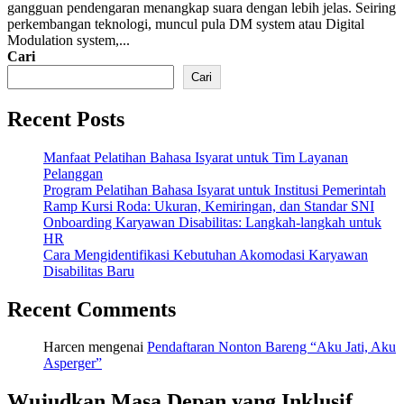
gangguan pendengaran menangkap suara dengan lebih jelas. Seiring
perkembangan teknologi, muncul pula DM system atau Digital
Modulation system,...
Cari
Cari
Recent Posts
Manfaat Pelatihan Bahasa Isyarat untuk Tim Layanan
Pelanggan
Program Pelatihan Bahasa Isyarat untuk Institusi Pemerintah
Ramp Kursi Roda: Ukuran, Kemiringan, dan Standar SNI
Onboarding Karyawan Disabilitas: Langkah-langkah untuk
HR
Cara Mengidentifikasi Kebutuhan Akomodasi Karyawan
Disabilitas Baru
Recent Comments
Harcen
mengenai
Pendaftaran Nonton Bareng “Aku Jati, Aku
Asperger”
Wujudkan Masa Depan yang Inklusif