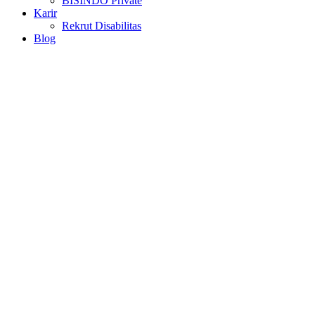
BISINDO Private
Karir
Rekrut Disabilitas
Blog