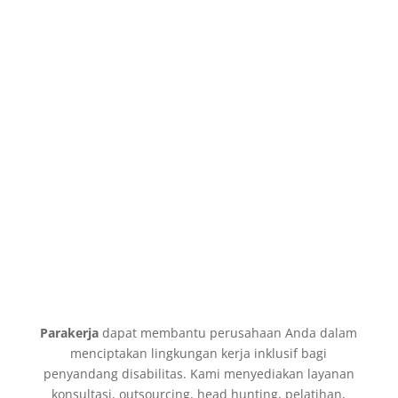
Sampoerna Strategic Square, North Tower Lt. 11, Jl.
Jenderal Sudirman No.45, Karet Semanggi, Setiabudi
Jakarta Selatan 12930
E-Mail
hello@parakerja.com
Parakerja
dapat membantu perusahaan Anda dalam
menciptakan lingkungan kerja inklusif bagi
penyandang disabilitas. Kami menyediakan layanan
konsultasi, outsourcing, head hunting, pelatihan,