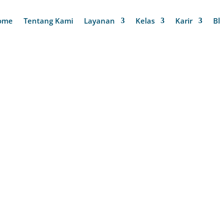
ome
Tentang Kami
Layanan
Kelas
Karir
B