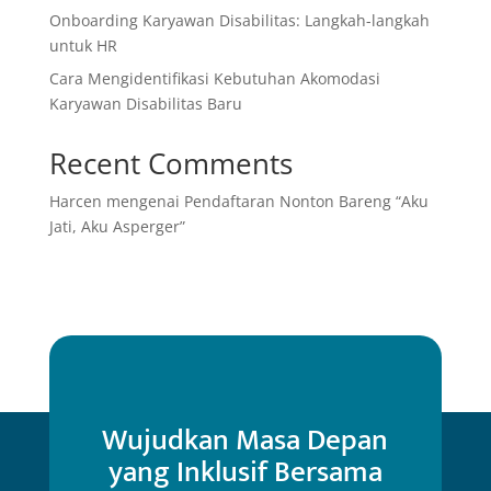
Onboarding Karyawan Disabilitas: Langkah-langkah
untuk HR
Cara Mengidentifikasi Kebutuhan Akomodasi
Karyawan Disabilitas Baru
Recent Comments
Harcen
mengenai
Pendaftaran Nonton Bareng “Aku
Jati, Aku Asperger”
Wujudkan Masa Depan
yang Inklusif Bersama