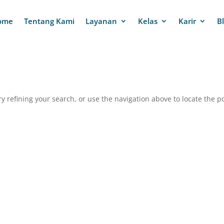
ome
Tentang Kami
Layanan
Kelas
Karir
B
 refining your search, or use the navigation above to locate the po