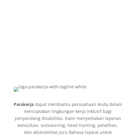
+62 8129 2745 727
Alamat Kami
Sampoerna Strategic Square, North Tower Lt. 11, Jl.
Jenderal Sudirman No.45, Karet Semanggi, Setiabudi
Jakarta Selatan 12930
E-Mail
hello@parakerja.com
Parakerja
dapat membantu perusahaan Anda dalam
menciptakan lingkungan kerja inklusif bagi
penyandang disabilitas. Kami menyediakan layanan
konsultasi, outsourcing, head hunting, pelatihan,
dan aksesibilitas Juru Bahasa Isyarat untuk